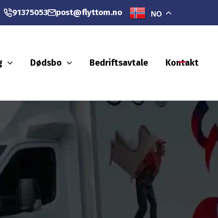
91375053
post@flyttom.no
NO
g
Dødsbo
Bedriftsavtale
Kontakt